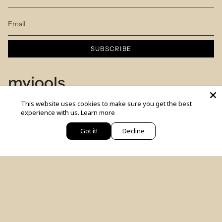
SUBSCRIBE
myjools
This website uses cookies to make sure you get the best
Our Story
experience with us.
Learn more
Piercing Service
Got it!
Decline
יש לך שאלה? כתבי לנו
Members Club
Sizes Table
Blog
© MYJOOLSbyILANA.co 2026
צרו קשר
לקביעת ייעוץ סטיילינג