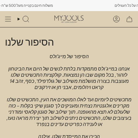
Skip
משלוח חינם בקנייה מעל 500 ש"ח -------- רק עד יום שישי הקרוב לפחות 10% הנחה על כל העגילים
to
content
Search
Account
הסיפור שלנו
הסיפור של
מייג'ולס
אנחנו במייג'ולס מתמקדות בלתת לנשים של היום את הביטחון
לזהור, בכל מקום שבו הן
נמצאות. קולקציות התכשיטים שלנו
מעוצבות בצורה מושלמת משילוב של גולדפילד, כסף,
זהב 14
קראט ויהלומים, אבני חן או זירקונים
מתכשיטים ליומיום ועד לאלו המושכים את העין, התכשיטים שלנו
מקרינים אלגנטיות נצחית ומעניקים לך סגנון שיקי בקלות – כזה
שלעולם לא תצא מהאופנה. תוך שילוב של סגנון קלאסי ומודרני
בעיצובים שלנו, התכשיטים ניתנים לשילוב תוך יצירת
מראה נועז,
או לענידה כפריטים
עדינים בנפרד
הכירו את המייסדת שלנו, אילנה