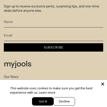
Sign up to receive exclusive perks, surprising tips, and one-time
deals before anyone else.
SUBSCRIBE
myjools
Our Story
Piercing Service
This website uses cookies to make sure you get the best
experience with us.
Learn more
Members Club
Got it!
Decline
Sizes Table
יש לך שאלה? כתבי לנו