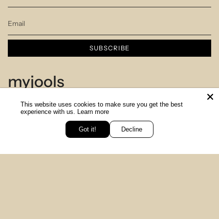
SUBSCRIBE
myjools
This website uses cookies to make sure you get the best
Our Story
experience with us.
Learn more
Piercing Service
Got it!
Decline
יש לך שאלה? כתבי לנו
Members Club
Sizes Table
Blog
© MYJOOLSbyILANA.co 2026
צרו קשר
לקביעת ייעוץ סטיילינג