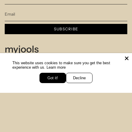
SUBSCRIBE
myjools
This website uses cookies to make sure you get the best
Our Story
experience with us.
Learn more
Piercing Service
Got it!
Decline
יש לך שאלה? כתבי לנו
Members Club
Sizes Table
Blog
© MYJOOLSbyILANA.co 2026
צרו קשר
לקביעת ייעוץ סטיילינג