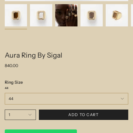
Aura Ring By Sigal
840.00
Ring Size
44
44
1
ADD TO CART