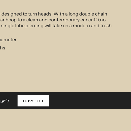
is designed to turn heads. With a long double chain
ear hoop to a clean and contemporary ear cuff (no
single lobe piercing will take on a modern and fresh
iameter
ths
לייעו
דברי איתנו