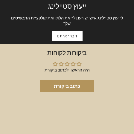
look. Our newest obsession!
ייעוץ סטיילינג
Sold as single or pair
לייעוץ סטיילינג אישי שירענן לך את הלוק ואת קולקציית התכשיטים
שלך
דברי איתנו
ביקורות לקוחות
היה הראשון לכתוב ביקורת
כתוב ביקורת