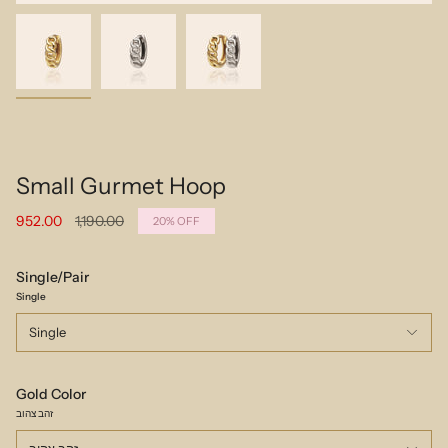
Small Gurmet Hoop
Regular
952.00
1,190.00
20%
OFF
price
Single/Pair
Single
Single
Gold Color
זהב צהוב