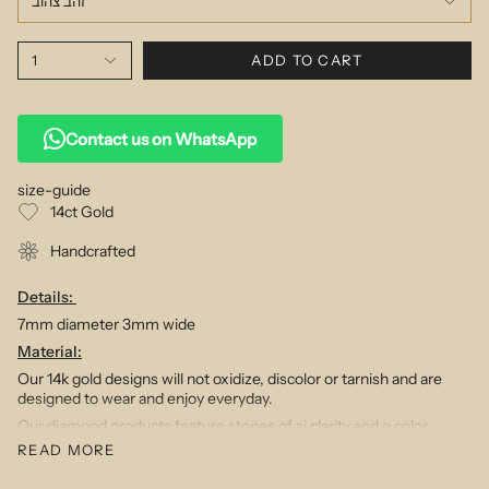
זהב צהוב
1
ADD TO CART
Contact us on WhatsApp
size-guide
14ct Gold
Handcrafted
Details:
7mm diameter 3mm wide
Material:
Our 14k gold designs will not oxidize, discolor or tarnish and are
designed to wear and enjoy everyday.
Our diamond products feature stones of si clarity and g color.
READ MORE
Description:
This super compact style is modern and clean and works with any