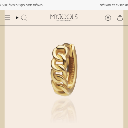
Skip
משלוח חינם בקנייה מעל 500 ש"ח -------- רק עד יום שישי הקרוב לפחות 10% הנחה על כל העגילים
to
content
Search
Account