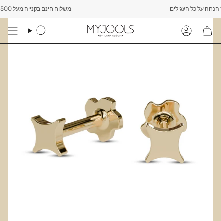
Skip
משלוח חינם בקנייה מעל 500 ש"ח -------- רק עד יום שישי הקרוב לפחות 10% הנחה על כל העגילים
to
content
Search
Account