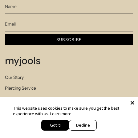
SUBSCRIBE
myjools
Our Story
Piercing Service
Members Club
This website uses cookies to make sure you get the best
Sizes Table
experience with us.
Learn more
Blog
Got it!
Decline
יש לך שאלה? כתבי לנו