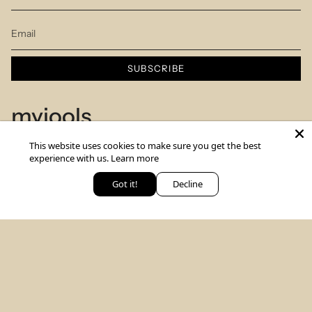
SUBSCRIBE
myjools
This website uses cookies to make sure you get the best
Our Story
experience with us.
Learn more
Piercing Service
Got it!
Decline
יש לך שאלה? כתבי לנו
Members Club
Sizes Table
Blog
© MYJOOLSbyILANA.co 2026
צרו קשר
לקביעת ייעוץ סטיילינג