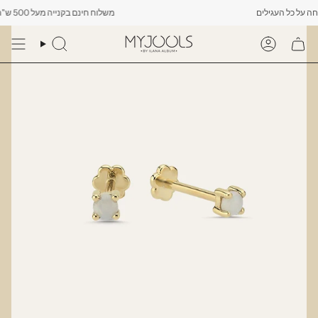
Skip
משלוח חינם בקנייה מעל 500 ש"ח -------- רק עד יום שישי הקרוב לפחות 10% הנחה על כל העגילים
to
content
Search
Account