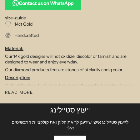
Contact us on WhatsApp
size-guide
14ct Gold
Handcrafted
Material:
Our 14k gold designs will not oxidize, discolor or tarnish and are
designed to wear and enjoy everyday.
Our diamond products feature stones of si clarity and g color.
Description:
With all the beauty of opals this stud is the perfect addition to your
ear party. With a flat labret closure it sits comfortably in any
READ MORE
position on the ear.
.6gm .02ct 2mm opal
ייעוץ סטיילינג
SKU:P1871
לייעוץ סטיילינג אישי שירענן לך את הלוק ואת קולקציית התכשיטים
שלך