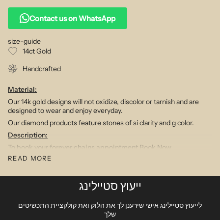
Contact us on WhatsApp
size-guide
14ct Gold
Handcrafted
Material:
Our 14k gold designs will not oxidize, discolor or tarnish and are
designed to wear and enjoy everyday.
Our diamond products feature stones of si clarity and g color.
Description:
To book your forever chains appointment
Book Now
READ MORE
This bracelet is welded directly on the hand in store by one of our
design consultants
This contemporary chain style is the perfect design to wear alone
ייעוץ סטיילינג
for a clean and minimal look or layer up with other styles for a
chunkier vibe. Perfect for both men and women and an ideal base
לייעוץ סטיילינג אישי שירענן לך את הלוק ואת קולקציית התכשיטים
for adding your choice of hanging initial or charms
שלך