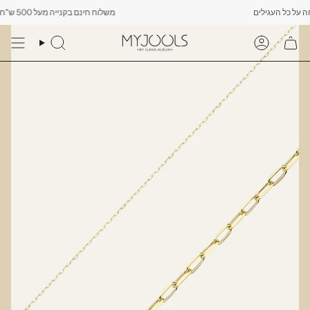
Skip
משלוח חינם בקנייה מעל 500 ש"ח -------- רק עד יום שישי הקרוב לפחות 10% הנחה על כל העגילים
to
content
Search
Account