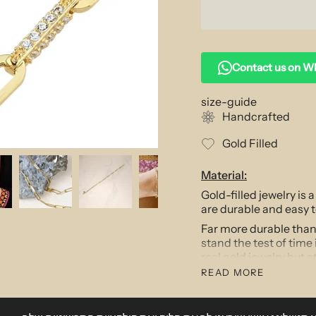
Contact us on 
size-guide
Handcrafted
Gold Filled
Material:
Gold-filled jewelry is 
are durable and easy t
Far more durable than g
stand the test of time 
real gold jewelry but a
READ MORE
Description:
This modern interpreta
jewelery lover. With ju