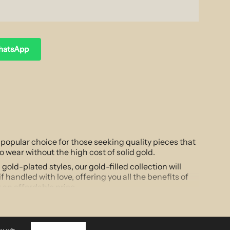
WhatsApp
a popular choice for those seeking quality pieces that
o wear without the high cost of solid gold.
old-plated styles, our gold-filled collection will
if handled with love, offering you all the benefits of
t an affordable price
tion of a design classic is a must have for any
st the right amount of sparkle this piece will turn