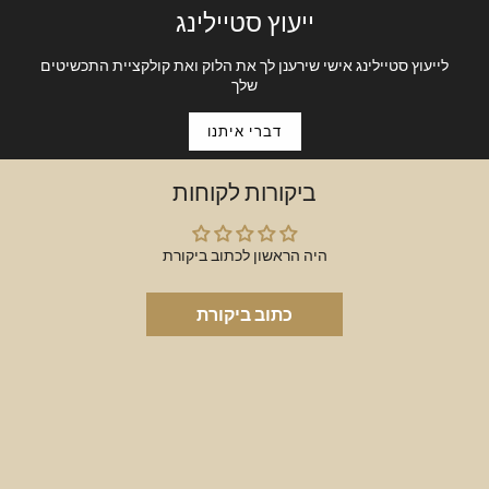
Adjustable cord bracelet
ייעוץ סטיילינג
.65gm SKU:P302
לייעוץ סטיילינג אישי שירענן לך את הלוק ואת קולקציית התכשיטים
שלך
דברי איתנו
ביקורות לקוחות
היה הראשון לכתוב ביקורת
כתוב ביקורת