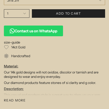
זהב צהוב
1
ADD TO CART
Contact us on WhatsApp
size-guide
14ct Gold
Handcrafted
Material:
Our 14k gold designs will not oxidize, discolor or tarnish and are
designed to wear and enjoy everyday.
Our diamond products feature stones of si clarity and g color.
Description:
This casual and modern style is a great way to glam up your arm
party
READ MORE
Wear one or layer them up for a personalized¬†mix all of your own