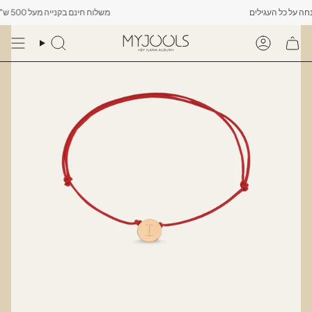
Skip
משלוח חינם בקנייה מעל 500 ש"ח -------- רק עד יום שישי הקרוב לפחות 10% הנחה על כל העגילים
to
content
Search
Account