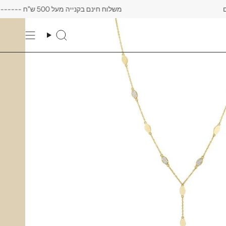
Skip
משלוח חינם בקנייה מעל 500 ש"ח -------- רק עד יום שישי הקרוב לפחות 10% הנחה על כל העגילים
to
content
Search