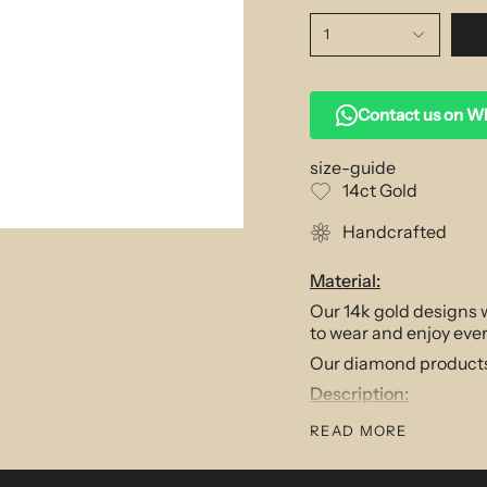
1
Contact us on 
size-guide
14ct Gold
Handcrafted
Material:
Our 14k gold designs w
to wear and enjoy eve
Our diamond products f
Description:
This cornerstone piece
READ MORE
coupled with intricate
turn heads. Wear alone