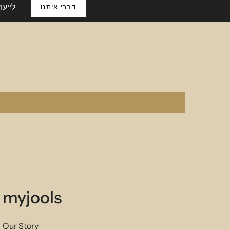
lassic you will never get tired of.
לייעו
דברי איתנו
 around 9cm drop
myjools
Our Story