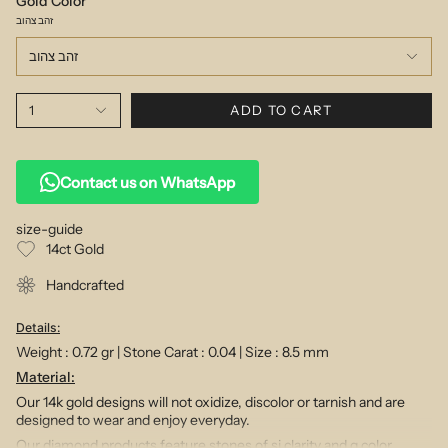
Gold Color
זהב צהוב
זהב צהוב
1
ADD TO CART
Contact us on WhatsApp
size-guide
14ct Gold
Handcrafted
Details:
Weight :
0.72 gr | Stone Carat :
0.04 | Size : 8.5 mm
Material:
Our 14k gold designs will not oxidize, discolor or tarnish and are
designed to wear and enjoy everyday.
Our diamond products feature stones of si clarity and g color.