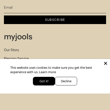
SUBSCRIBE
myjools
Our Story
Piercing Service
Members Club
This website uses cookies to make sure you get the best
experience with us.
Learn more
Sizes Table
Got it!
Decline
Blog
יש לך שאלה? כתבי לנו
© MYJOOLSbyILANA.co 2026
צרו קשר
לקביעת ייעוץ סטיילינג
מדיניות פרטיות
תנאי שימוש באתר
משלוחים והחזרים
Powered by Shopify