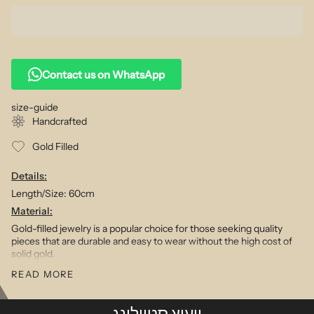
Contact us on WhatsApp
size-guide
Handcrafted
Gold Filled
Details:
Length/Size:
60cm
Material:
Gold-filled jewelry is a popular choice for those seeking quality
pieces that are durable and easy to wear without the high cost of
solid gold.
Far more durable than gold-plated styles, our gold-filled collection
READ MORE
will stand the test of time if handled with love, offering you all the
benefits of real gold jewelry but at an affordable price