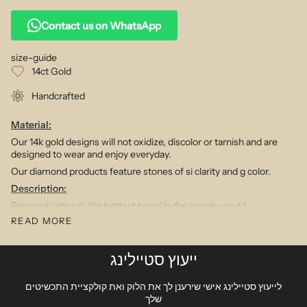
Contact us on WhatsApp
size-guide
14ct Gold
Handcrafted
Material:
Our 14k gold designs will not oxidize, discolor or tarnish and are
designed to wear and enjoy everyday.
Our diamond products feature stones of si clarity and g color.
Description:
Personalization is the hottest trend in the jewelry world.
Combining our delicately proportioned initials with our intricate
READ MORE
gold dot chain we have created a modern yet timeless piece.
Choose your initial and we will make the magic happen.
ייעוץ סטיילינג
42cm (40cm + 2cm extension) with our gold enamel evil eye
charm/ lobster clasp
לייעוץ סטיילינג אישי שירענן לך את הלוק ואת קולקציית התכשיטים
שלך