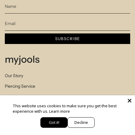
SUBSCRIBE
myjools
Our Story
Piercing Service
Members Club
This website uses cookies to make sure you get the best
Sizes Table
experience with us.
Learn more
Blog
Got it!
Decline
יש לך שאלה? כתבי לנו