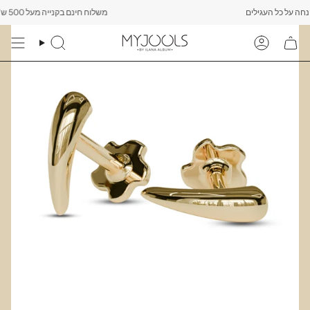
Skip
משלוח חינם בקנייה מעל 500 ש"ח -------- רק עד יום שישי הקרוב לפחות 10% הנחה על כל העגילים
to
content
Search
Account