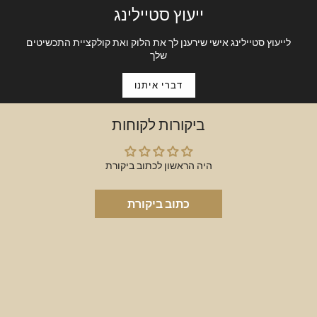
have in nay necklace stack
ייעוץ סטיילינג
14 ct gold 1.6gm
לייעוץ סטיילינג אישי שירענן לך את הלוק ואת קולקציית התכשיטים
39cm + 6cm extension option SKU:P1100
שלך
דברי איתנו
ביקורות לקוחות
היה הראשון לכתוב ביקורת
כתוב ביקורת