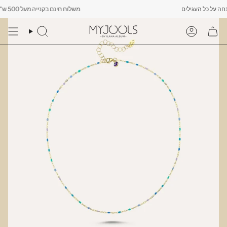
Skip
משלוח חינם בקנייה מעל 500 ש"ח -------- רק עד יום שישי הקרוב לפחות 10% הנחה על כל העגילים
to
content
Search
Account