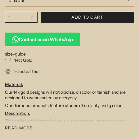
זהב צהוב
1
ADD TO CART
Contact us on WhatsApp
size-guide
14ct Gold
Handcrafted
Material:
Our 14k gold designs will not oxidize, discolor or tarnish and are
designed to wear and enjoy everyday.
Our diamond products feature stones of si clarity and g color.
Description:
This stylish and distinctive style is the perfect way to add colour
and chic to your mix. Choose a single colour or one of our mixes.
READ MORE
We have created this design in 14ct gold using liquid resin that will
stand the test of time in any conditions and will become a must