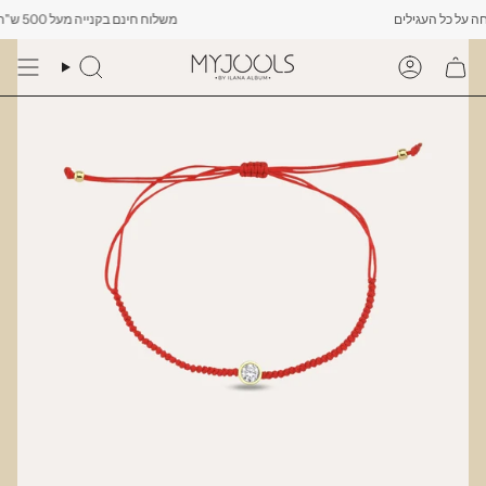
Skip
משלוח חינם בקנייה מעל 500 ש"ח -------- רק עד יום שישי הקרוב לפחות 10% הנחה על כל העגילים
to
content
Search
Account