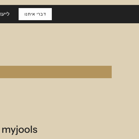
chain 9 cm drop
לייעו
דברי איתנו
myjools