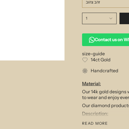
זהב צהוב
1
Contact us on 
size-guide
14ct Gold
Handcrafted
Material:
Our 14k gold designs w
to wear and enjoy eve
Our diamond products f
Description:
Delicate and well prop
READ MORE