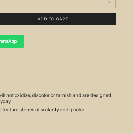
ADD TO CART
WhatsApp
ill not oxidize, discolor or tarnish and are designed
ryday.
eature stones of si clarity and g color.
ortioned this piece is easy to wear with any look