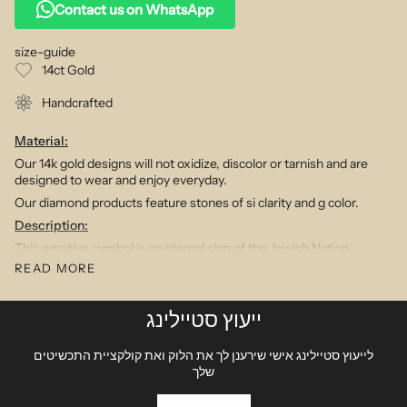
Contact us on WhatsApp
size-guide
14ct Gold
Handcrafted
Material:
Our 14k gold designs will not oxidize, discolor or tarnish and are
designed to wear and enjoy everyday.
Our diamond products feature stones of si clarity and g color.
Description:
This emotive symbol is an eternal sign of the Jewish Nation.
Timeless and yet contemporary this understated design is easy to
READ MORE
wear with any arm stack.
Adjustable cord with 14ct gold detailing
ייעוץ סטיילינג
לייעוץ סטיילינג אישי שירענן לך את הלוק ואת קולקציית התכשיטים
שלך