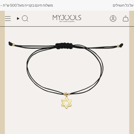
Skip
משלוח חינם בקנייה מעל 500 ש"ח -------- רק עד יום שישי הקרוב לפחות 10% הנחה על כל העגילים
to
content
Search
Account