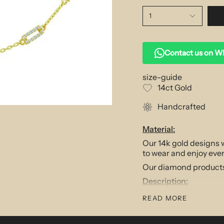
1
Contact us on 
size-guide
14ct Gold
Handcrafted
Material:
Our 14k gold designs w
to wear and enjoy eve
Our diamond products f
Description:
This elegant yet conte
READ MORE
layering with others i
delicately crafted to c