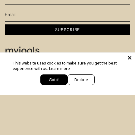
SUBSCRIBE
myjools
This website uses cookies to make sure you get the best
Our Story
experience with us.
Learn more
Piercing Service
Got it!
Decline
יש לך שאלה? כתבי לנו
Members Club
Sizes Table
Blog
© MYJOOLSbyILANA.co 2026
צרו קשר
לקביעת ייעוץ סטיילינג