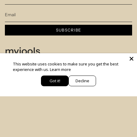
SUBSCRIBE
myjools
This website uses cookies to make sure you get the best
Our Story
experience with us.
Learn more
Piercing Service
Got it!
Decline
יש לך שאלה? כתבי לנו
Members Club
Sizes Table
Blog
© MYJOOLSbyILANA.co 2026
צרו קשר
לקביעת ייעוץ סטיילינג