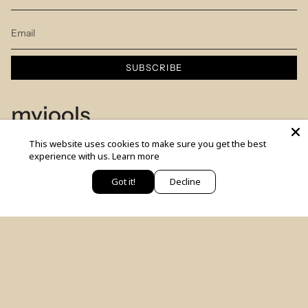
SUBSCRIBE
myjools
This website uses cookies to make sure you get the best
Our Story
experience with us.
Learn more
Piercing Service
Got it!
Decline
יש לך שאלה? כתבי לנו
Members Club
Sizes Table
Blog
© MYJOOLSbyILANA.co 2026
צרו קשר
לקביעת ייעוץ סטיילינג