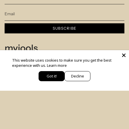
SUBSCRIBE
myjools
This website uses cookies to make sure you get the best
Our Story
experience with us.
Learn more
Piercing Service
Got it!
Decline
יש לך שאלה? כתבי לנו
Members Club
Sizes Table
Blog
© MYJOOLSbyILANA.co 2026
צרו קשר
לקביעת ייעוץ סטיילינג