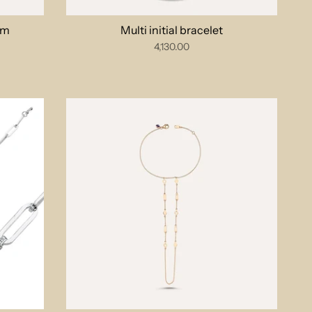
rm
Multi initial bracelet
4,130.00