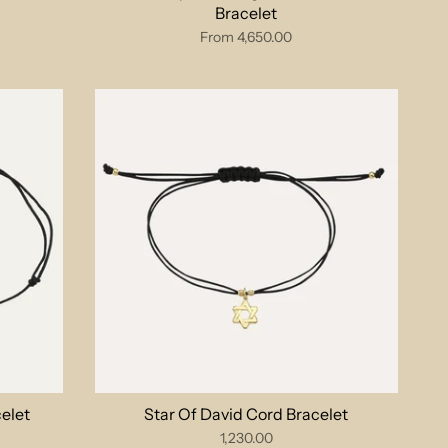
Bracelet
From
4,650.00
celet
Star Of David Cord Bracelet
1,230.00