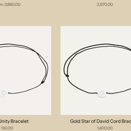
om
3,860.00
2,670.00
Unity Bracelet
Gold Star of David Cord Bra
130.00
1,400.00