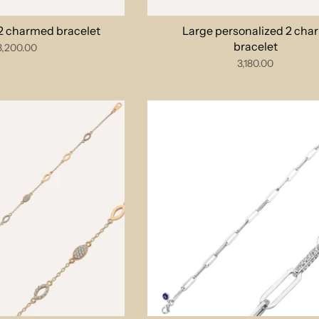
l 2 charmed bracelet
Large personalized 2 cha
bracelet
3,200.00
3,180.00