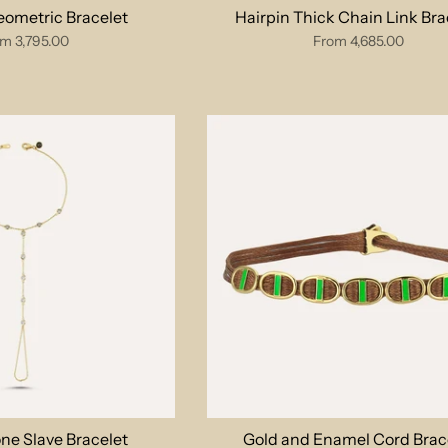
ometric Bracelet
Hairpin Thick Chain Link Bra
om
3,795.00
From
4,685.00
one Slave Bracelet
Gold and Enamel Cord Brac