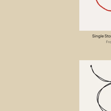
Single St
Fr