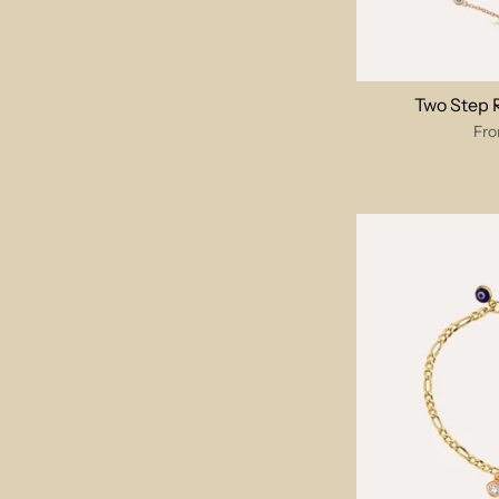
Two Step 
Fr