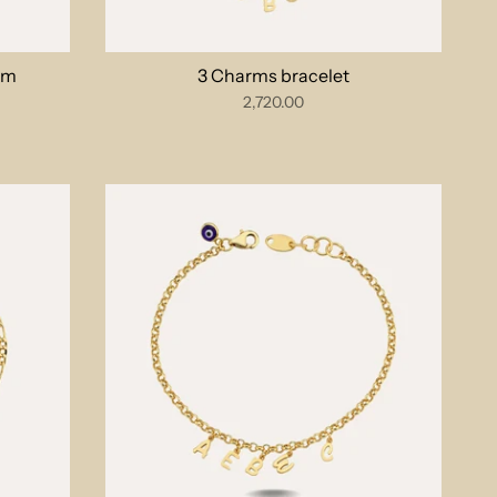
arm
3 Charms bracelet
2,720.00