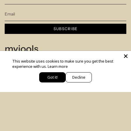
SUBSCRIBE
myjools
This website uses cookies to make sure you get the best
Our Story
experience with us.
Learn more
Piercing Service
Got it!
Decline
יש לך שאלה? כתבי לנו
Members Club
Sizes Table
Blog
© MYJOOLSbyILANA.co 2026
צרו קשר
לקביעת ייעוץ סטיילינג